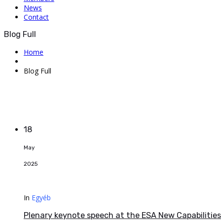
News
Contact
Blog Full
Home
Blog Full
18
May
2025
In
Egyéb
Plenary keynote speech at the ESA New Capabilitie