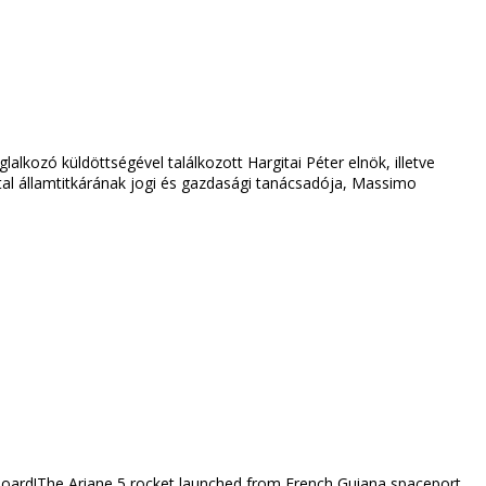
lalkozó küldöttségével találkozott Hargitai Péter elnök, illetve
vatal államtitkárának jogi és gazdasági tanácsadója, Massimo
n board!The Ariane 5 rocket launched from French Guiana spaceport