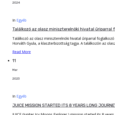
2024
In
Egyéb
Találkozó az olasz miniszterelnöki hivatal űriparral
Találkozó az olasz miniszterelnöki hivatal űriparral foglalkozó
Horváth Gyula, a klaszterbizottság tagja. A találkozón az olas
Read More
11
Mar
2023
In
Egyéb
JUICE MISSION STARTED ITS 8 YEARS LONG JOURN
JUICE (Jupiter Icy Moons Explorer ) mission started its 8 ye