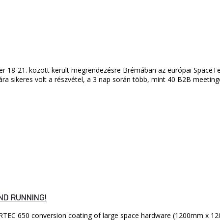
18-21. között került megrendezésre Brémában az európai SpaceTech 
a sikeres volt a részvétel, a 3 nap során több, mint 40 B2B meeting
AND RUNNING!
or SURTEC 650 conversion coating of large space hardware (1200mm x 