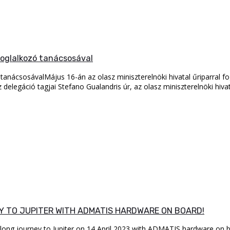
 foglalkozó tanácsosával
 tanácsosávalMájus 16-án az olasz miniszterelnöki hivatal űriparral fog
z delegáció tagjai Stefano Gualandris úr, az olasz miniszterelnöki hi
EY TO JUPITER WITH ADMATIS HARDWARE ON BOARD!
ars long journey to Jupiter on 14 April 2023 with ADMATIS hardware o