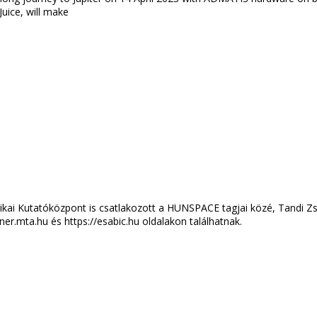
Juice, will make
zikai Kutatóközpont is csatlakozott a HUNSPACE tagjai közé, Tandi Z
er.mta.hu és https://esabic.hu oldalakon találhatnak.